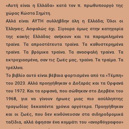
«Αυτή είναι η Ελλάδα» κατά τον π. πρωθυπουργό της
χώρας Κώστα Σημίτη.
Αλλά είναι ΑΥΤΗ συλλήβδην όλη η Ελλάδα; Όλοι οι
Έλληνες; Ασφαλώς όχι. Σίγουρα όμως στην κατηγορία
της κακής Ελλάδας ανήκουν και τα παραμελημένα
τραίνα. Τα απροστάτευτα τραίνα. Τα καθυστερημένα
τραίνα. Τα βρόμικα τραίνα. Τα ανασφαλή τραίνα. Τα
εκτροχιασμένα, σαν τις ζωές μας, τραίνα. Τα τραίμα. Τα
τρέλλνα.
Το βιβλίο αυτό είναι βέβαια φορτισμένο από τα «Τέμπη»
του 2023. Αλλά προηγήθηκαν ο Δοξαράς και τα Ορφανά
του 1972. Και τα ορφανά, που σώθηκαν στο Δερβένι του
1968, για να γίνουν ήρωες μιας πιο ασύλληπτης
τραγωδίας δεκαπέντε χρόνια αργότερα. Προηγήθηκαν
και οι ζωές, που δεν κινδύνευσαν στα σιδηροδρομικά
ταξίδια, αλλά άφησαν ένα κομμάτι του «ανορθόγραφου»