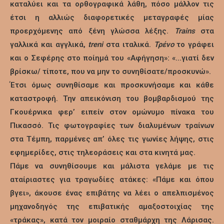
καταλύει και τα ορθογραφικά λάθη, πόσο μάλλον τις
έτσι η αλλιώς διαφορετικές μεταγραφές μίας
προερχόμενης από ξένη γλώσσα λέξης.
Trains
στα
γαλλικά και αγγλικά,
treni
στα ιταλικά.
Τρένο
το γράφει
και ο Σεφέρης στο ποίημά του «Αφήγηση»: «…γιατί δεν
βρίσκω/ τίποτε, που να μην το συνηθίσατε/προσκυνώ».
Έτσι όμως συνηθίσαμε και προσκυνήσαμε και κάθε
καταστροφή. Την απεικόνιση του βομβαρδισμού της
Γκουέρνικα φερ’ ειπείν στον ομώνυμο πίνακα του
Πικασσό. Τις φωτογραφίες των διαλυμένων τραίνων
στα Τέμπη, παρμένες απ’ όλες τις γωνίες λήψης, στις
εφημερίδες, στις τηλεοράσεις και στα κινητά μας.
Πάμε να συνηθίσουμε και μάλιστα γελάμε με τις
αταίριαστες για τραγωδίες ατάκες: «Πάμε και όπου
βγει», άκουσε ένας επιβάτης να λέει ο απελπισμένος
μηχανοδηγός της επιβατικής αμαξοστοιχίας της
«τράκας», κατά τον μοιραίο σταθμάρχη της Λάρισας.