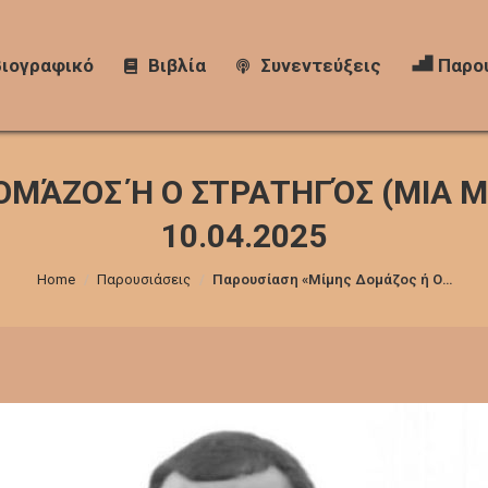
Βιογραφικό
Βιογραφικό
Βιβλία
Βιβλία
Συνεντεύξεις
Συνεντεύξεις
Παρου
Παρο
ΜΆΖΟΣ Ή Ο ΣΤΡΑΤΗΓΌΣ (ΜΙΑ ΜΑ
10.04.2025
You are here:
Home
Παρουσιάσεις
Παρουσίαση «Μίμης Δομάζος ή Ο…