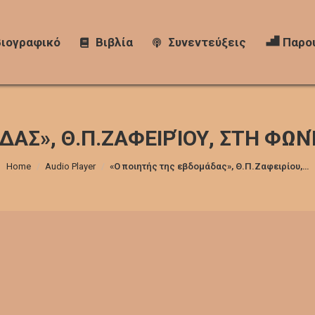
Βιογραφικό
Βιογραφικό
Βιβλία
Βιβλία
Συνεντεύξεις
Συνεντεύξεις
Παρου
Παρο
ΑΣ», Θ.Π.ΖΑΦΕΙΡΊΟΥ, ΣΤΗ ΦΩΝΉ
You are here:
Home
Audio Player
«Ο ποιητής της εβδομάδας», Θ.Π.Ζαφειρίου,…